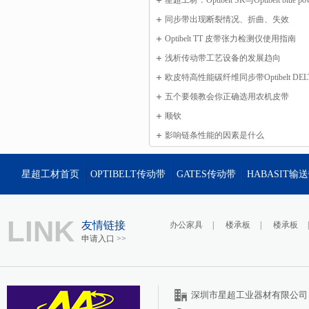
星超工材：Optibelt SK与Optibelt blue
别
同步带出现断裂情况、折曲、失效
Optibelt TT 皮带张力检测仪使用指南
浅析传动带工艺设备的发展趋向
欧皮特高性能碳纤维同步带Optibelt DELT
能介绍
五个要领教会你正确选用农机皮带
顺钦
影响链条性能的因素是什么
星超工材首页
OPTIBELT传动带
GATES传动带
HABASIT输
LINK
友情链接
办公家具
|
楼承板
|
楼承板
申请入口 >>
深圳市星超工业器材有限公