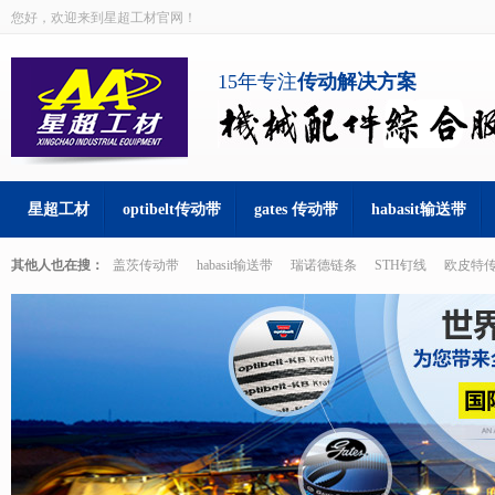
您好，欢迎来到星超工材官网！
15年专注
传动解决方案
星超工材
optibelt传动带
gates 传动带
habasit输送带
其他人也在搜：
盖茨传动带
habasit输送带
瑞诺德链条
STH钉线
欧皮特