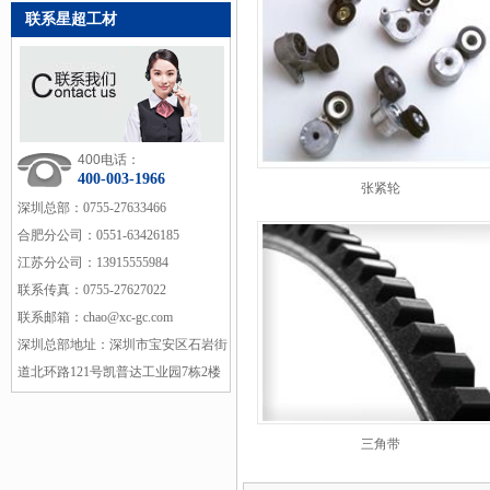
联系星超工材
400电话：
400-003-1966
张紧轮
深圳总部：
0755-27633466
合肥分公司：
0551-63426185
江苏分公司：
13915555984
联系传真：
0755-27627022
联系邮箱：
chao@xc-gc.com
深圳总部地址：
深圳市宝安区石岩街
道北环路121号凯普达工业园7栋2楼
三角带