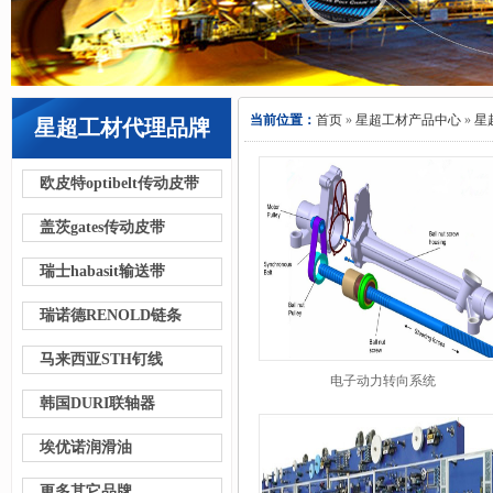
当前位置：
首页
»
星超工材产品中心
»
星
星超工材代理品牌
欧皮特optibelt传动皮带
盖茨gates传动皮带
瑞士habasit输送带
瑞诺德RENOLD链条
马来西亚STH钉线
电子动力转向系统
韩国DURI联轴器
埃优诺润滑油
更多其它品牌