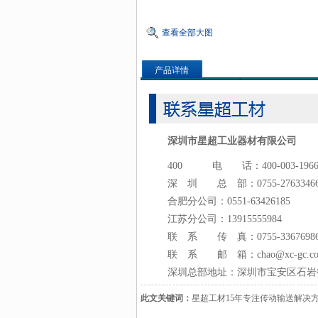
查看全部大图
产品详情
深圳市星超工业器材有限公司
400 电 话：400-003-196
深 圳 总 部：0755-2763346
合肥分公司：0551-63426185
江苏分公司：13915555984
联 系 传 真：0755-3367698
联 系 邮 箱：chao@xc-gc.c
深圳总部地址：深圳市宝安区石岩
此文关键词：
星超工材15年专注传动输送解决