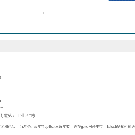
6
6
6
om
街道第五工业区7栋
方案和产品
为您提供欧皮特optibelt三角皮带
盖茨gates同步皮带
habasit哈柏司输