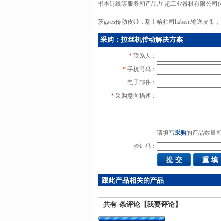
书本钉线等服务和产品.星超工业器材有限公司(400-
茨gates传动皮带，瑞士哈柏司habasit输送皮带
采购：拉丝机传动解决方案
*
联系人：
*
手机号码：
电子邮件：
*
采购意向描述：
请填写
采购
的产品数量
验证码：
跟此产品相关的产品
共有
-
条评论
【我要评论】