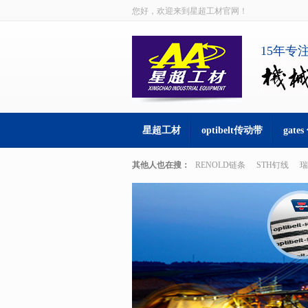
您好，欢迎来到星超工材官网！
15年专
星超工材
optibelt传动带
gate
其他人也在搜：
RENOLD链条
STH钉线
瑞