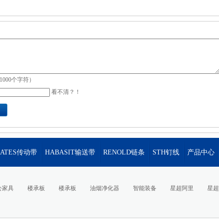
1000个字符）
看不清？！
GATES传动带
HABASIT输送带
RENOLD链条
STH钉线
产品中心
公家具
楼承板
楼承板
油烟净化器
智能装备
星超阿里
星超