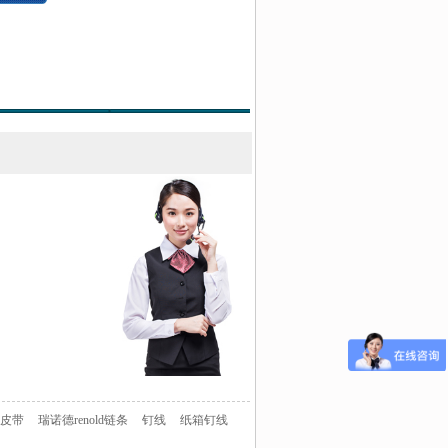
送皮带
瑞诺德renold链条
钉线
纸箱钉线