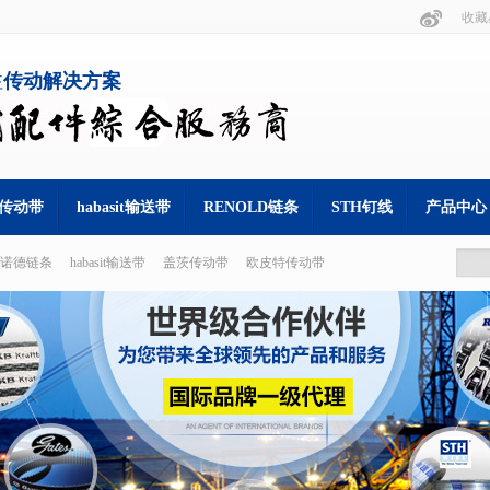
收藏
注
传动解决方案
s 传动带
habasit输送带
RENOLD链条
STH钉线
产品中心
诺德链条
habasit输送带
盖茨传动带
欧皮特传动带