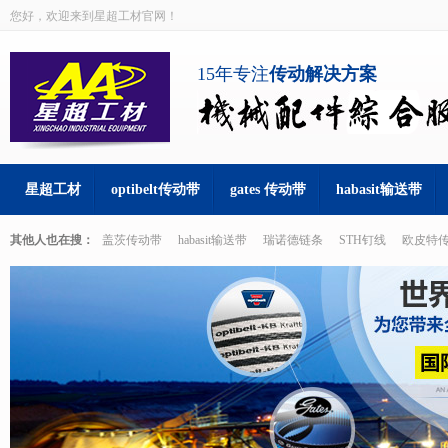
您好，欢迎来到星超工材官网！
15年专注
传动解决方案
星超工材
optibelt传动带
gates 传动带
habasit输送带
其他人也在搜：
盖茨传动带
habasit输送带
瑞诺德链条
STH钉线
欧皮特