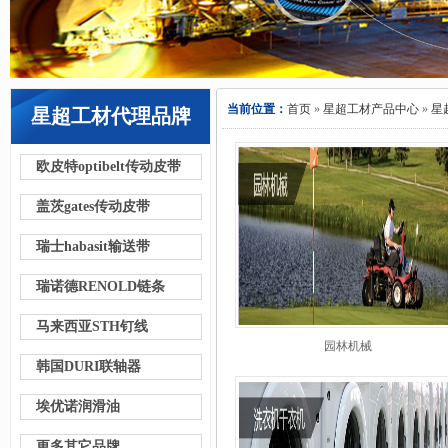
当前位置：
首页
»
星超工材产品中心
»
星
星超工材代理品牌
欧皮特optibelt传动皮带
盖茨gates传动皮带
瑞士habasit输送带
瑞诺德RENOLD链条
马来西亚STH钉线
园林机械
韩国DURI联轴器
埃优诺润滑油
更多其它品牌