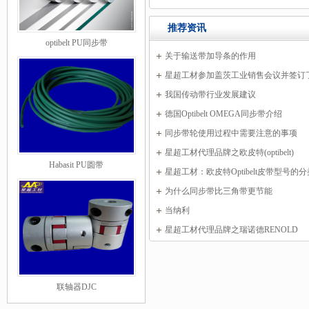
推荐资讯
optibelt PU同步带
关于输送带加导条的作用
星超工材参加盖茨工业销售会议并签订
书
我国传动带行业发展建议
德国Optibelt OMEGA同步带介绍
同步带轮使用过程中需要注意的事项
星超工材代理品牌之欧皮特(optibelt)
Habasit PU圆带
星超工材：欧皮特Optibelt皮带型号的分
为什么同步带比三角带更节能
当纳利
星超工材代理品牌之瑞诺德RENOLD
联轴器DJC