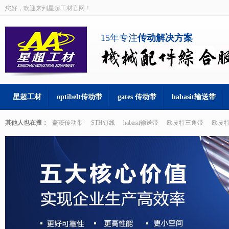
您好，欢迎来到星超工材官网！
15年专注
传动解决方案
星超工材
optibelt传动带
gates 传动带
habasit输送带
其他人也在搜：
盖茨传动带
STH钉线
habasit输送带
欧皮特三角带
欧皮