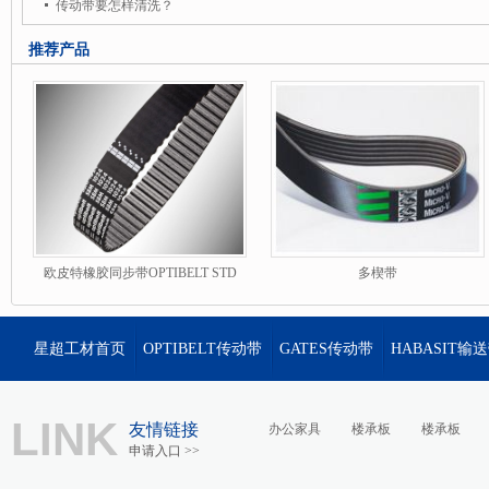
动皮带，瑞士哈柏司habasit输送皮带，英国瑞诺德renold链条，马来西亚STH钉线
传动带要怎样清洗？
务。星超工材是中国机械配件第一服务商。
推荐产品
欧皮特橡胶同步带OPTIBELT STD
多楔带
星超工材首页
OPTIBELT传动带
GATES传动带
HABASIT输
LINK
友情链接
办公家具
楼承板
楼承板
申请入口 >>