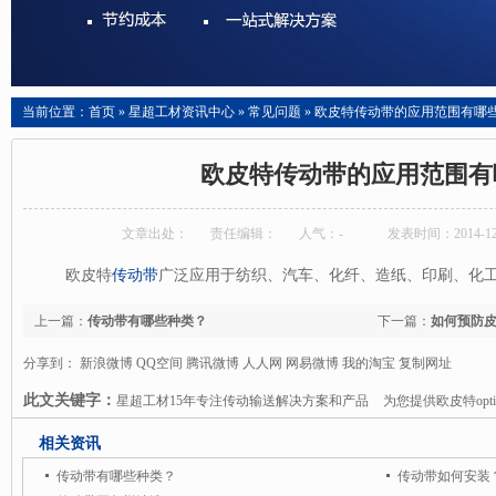
当前位置：
首页
»
星超工材资讯中心
»
常见问题
»
欧皮特传动带的应用范围有哪
欧皮特传动带的应用范围有
文章出处：
责任编辑：
人气：
-
发表时间：2014-12-
欧皮特
传动带
广泛应用于纺织、汽车、化纤、造纸、印刷、化
上一篇：
传动带有哪些种类？
下一篇：
如何预防
分享到：
新浪微博
QQ空间
腾讯微博
人人网
网易微博
我的淘宝
复制网址
此文关键字：
星超工材15年专注传动输送解决方案和产品
为您提供欧皮特opti
哈柏司输送皮带
瑞诺德renold链条
钉线
纸箱钉线
书本钉线等服务和产品.星超工
相关资讯
专注传动
输送解决方案及产品
是中国机械配件第一服务商.竭诚为您提供德国欧皮特o
传动带有哪些种类？
传动带如何安装