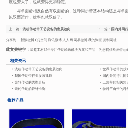
度也变大了，也就变得更加稳定。
与单面齿相反自然有双面齿的，这种同步带基本结构还是与单
以双面运作，效率也就双倍了。
上一篇：
浅析传动带工艺设备的发展趋向
下一篇：
国内外同
分享到：
新浪微博
QQ空间
腾讯微博
人人网
网易微博
我的淘宝
复制网址
此文关键字：
星超工材15年专注传动输送解决方案和产品
为您提供欧皮特opti
哈柏司输送皮带
瑞诺德renold链条
钉线
纸箱钉线
书本钉线等服务和产品.星超工
相关资讯
专注传动
输送解决方案及产品
是中国机械配件第一服务商.竭诚为您提供德国欧皮特o
浅析传动带工艺设备的发展趋向
世界传动带的技
动皮带，瑞士哈柏司habasit输送皮带，英国瑞诺德renold链条，马来西亚STH钉线
我国传动带行业发展建议
国内外同行共同
齿轮传动的类型介绍
三角带的相关知
务。星超工材是中国机械配件第一服务商。
齿轮传动的设计准则
特种三角带的种
推荐产品