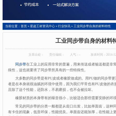
当前位置：
首页
»
星超工材资讯中心
»
行业快讯
»
工业同步带自身的材料特性
工业同步带自身的材料
文章出处：
责任编辑：
人气：
-
发表时间：2014-12-
同步带
在工业上的应用非常的普遍，用来传送或者输送都是非
殊性，这也就要求了同步带所具有的一些特殊性。
大多数的同步带是有PU皮或者橡胶做成的。用PU做的同步带
者是在本身就很油腻的环境中使用，因为我们平常也有PU皮做的衣
且除了这个性能，还防水，不易磨损，也不会被拉坏。
橡胶材质的本身带有的噪音很小，比较适合那些需要安静的环
常见的同步带的分类一般都是从齿口出发，比如单面齿，这种
有卡住的现象，低音环保，性能优良。单面齿还能加厚，在性能上