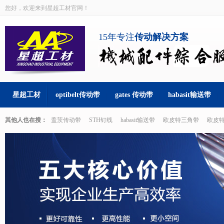
您好，欢迎来到星超工材官网！
15年专注
传动解决方案
星超工材
optibelt传动带
gates 传动带
habasit输送带
其他人也在搜：
盖茨传动带
STH钉线
habasit输送带
欧皮特三角带
欧皮