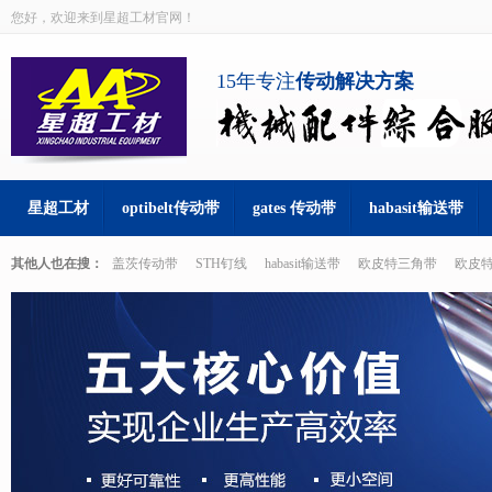
您好，欢迎来到星超工材官网！
15年专注
传动解决方案
星超工材
optibelt传动带
gates 传动带
habasit输送带
其他人也在搜：
盖茨传动带
STH钉线
habasit输送带
欧皮特三角带
欧皮