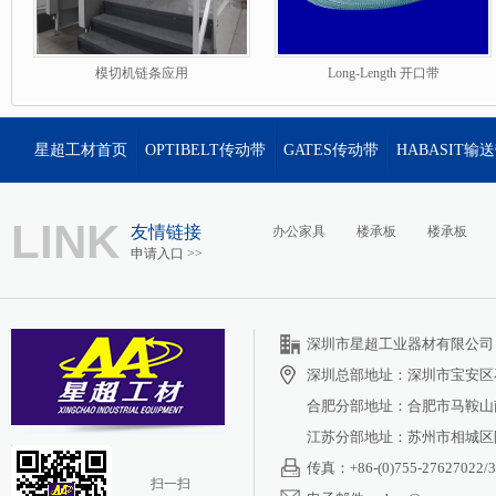
模切机链条应用
Long-Length 开口带
星超工材首页
OPTIBELT传动带
GATES传动带
HABASIT输
LINK
友情链接
办公家具
楼承板
楼承板
申请入口 >>
深圳市星超工业器材有限公司 <%
深圳总部地址：深圳市宝安区
合肥分部地址：合肥市马鞍山南
江苏分部地址：苏州市相城区阳
传真：+86-(0)755-27627022/3
扫一扫