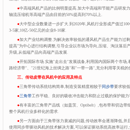
●
中高端风机产品的比例明显提高.加大中高端和节能产品研发力
轴流压缩机等高端产品由目前的50%提高到70%以上.
●
大中型企业数量进一步扩大.到2020年,风机行业形成产值过100亿
3-5家;10亿-50亿元的企业8-10家.
●
加大产业结构调整.为解决效率较低的通风机产品生产能力过剩
提高”为中心进行结构调整,引导企业以市场为导向,压缩、淘汰落后
升级,从低端产品向高端产品发展.
●
开拓国际市场.实施"走出去"发展战备,利用国内国际两个市场,
路经济带"、"21世纪海上丝绸之路"和"一带一路",充分利用零关税
三、传动皮带在风机中的应用及特点
●
三角带传动系统结构简单,制造安装精度相较于
同步带
要求较低
●
三角带
工作平稳、良好的吸收冲击能力和防止过载的保护能力
●
有丰富的三角带产品线（如盖茨、Optibelt）,包布带和切边
整个风机行业多样化的需求.
●
另一方面由于三角带张力衰减的问题,传动效率会逐渐降低,并
使用同步带驱动风机的技术解决方案,可以保证驱动系统高效率运行,