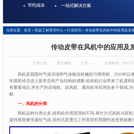
当前位置：
首页
»
星超工材资讯中心
»
行业快讯
»
传动皮带在风机中的应用及发
传动皮带在风机中的应用及
文章出处：
责任编辑：
人气：
-
发表时间：2017-03-
风机是我国对气体压缩和气体输送机械的习惯简称，2016年以来
年国民经济进入新常态和产业结构的调整,给风机行业带来了机遇和
有重要地位.所生产的压缩机、鼓风机、通风机等应用在各个领域,
献.
一、风机的分类
风机品种分类众多,按风机作用原理的不同,有叶片式风机与容机
旋转将能量传递给气体;容积式是通过工作室容积周期性改变将能量