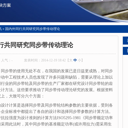
讯
»
国内外同行共同研究同步带传动理论
行共同研究同步带传动理论
人气：
-
发表时间：2014-12-19 18:42【
大
中
小
】
，同步带的使用无处不在，在我国的发展已是日益更成熟，对同步
传动中工程技术人员也发现了许多问题和缺陷，需要从理论上加以
同行业的同步带轮及同步带
的生产厂家都在研究设计同步带轮的齿
设计方法。这些要求推动了同步带传动理沦研究的发展。根据资料
究上，大致可分六个方面：
动设计计算是选择同步带及同步带轮结构参数的主要依据，受到各
多企业标准中都提出了各自的设计和选择同步带参数的计算方法。
带抗拉强度为设计准则
的计算方法ISO5295-1981《同步带额定功率
采用此法时，其中同步带的基准额定功率(或许用拉力)需采用生