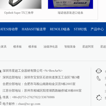
Optibelt Super TX三角带
瑞诺德原装进口链条
GATES传动带
HABASIT输送带
RENOLD链条
STH钉线
产品中心
公家具
楼承板
楼承板
油烟净化器
智能装备
星超阿里
星超
深圳市星超工业器材有限公司 <%=BenAn%>
深圳总部地址：深圳市宝安区石岩街道第五工业区7栋3楼
合肥分部地址：合肥市马鞍山南路铂金汉宫9栋2005室
江苏分部地址：苏州市相城区阳澄湖西路融侨城38栋606室
传真：+86-(0)755-27627022/33676986
电子邮件：chao@xc-gc.com