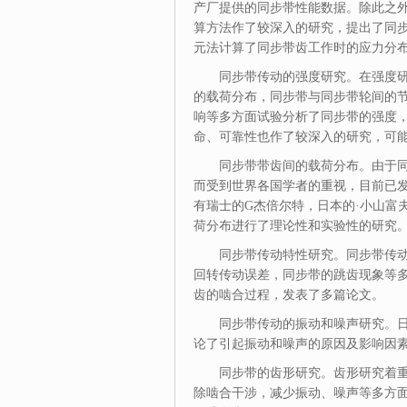
产厂提供的同步带性能数据。除此之
算方法作了较深入
的研究，提出了同
元法计算了同步带齿工作时的应力分
同步带传动的强度研究。在强度
的载荷分布，同步带与同步带轮间的
响等多方面试验分析了同步带的强度
命、可靠性也作了较深入的研究，可
同步带带齿间的载荷分布。由于
而受到世界各国学者的重视，目前已
有瑞士的G杰倍尔特，日本的·小山富
荷分布进行了理论性和实验性的研究
同步带传动特性研究。同步带传
回转传动误差，同步带的跳齿现象等
齿的啮合过程，发表了多篇论文。
同步带传动的振动和噪声研究。
论了引起振动和噪声的原因及影响因
同步带的齿形研究。齿形研究着
除啮合干涉，减少振动、噪声等多方