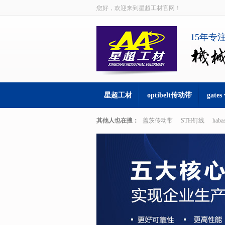
您好，欢迎来到星超工材官网！
15年专
星超工材
optibelt传动带
gate
其他人也在搜：
盖茨传动带
STH钉线
hab