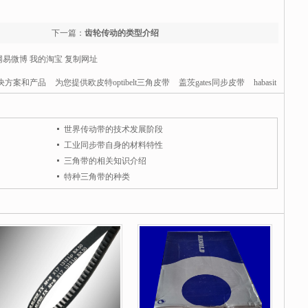
下一篇：
齿轮传动的类型介绍
网易微博
我的淘宝
复制网址
决方案和产品
为您提供欧皮特optibelt三角皮带
盖茨gates同步皮带
habasit
纸箱钉线
书本钉线等服务和产品.星超工业器材有限公司(400-003-1966)15年
件第一服务商.竭诚为您提供德国欧皮特optibelt传动皮带，美国盖茨gates传
世界传动带的技术发展阶段
德renold链条，马来西亚STH钉线
纸箱钉线等可靠通用零部件产品和服
工业同步带自身的材料特性
三角带的相关知识介绍
特种三角带的种类