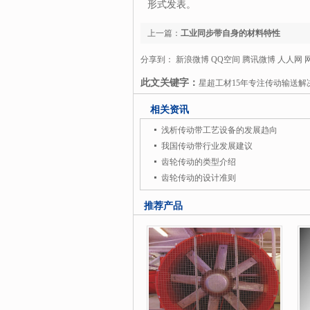
形式发表。
上一篇：
工业同步带自身的材料特性
分享到：
新浪微博
QQ空间
腾讯微博
人人网
此文关键字：
星超工材15年专注传动输送解
哈柏司输送皮带
瑞诺德renold链条
钉线
相关资讯
专注传动
输送解决方案及产品
是中国机械配
浅析传动带工艺设备的发展趋向
动皮带，瑞士哈柏司habasit输送皮带，英国瑞诺
我国传动带行业发展建议
齿轮传动的类型介绍
务。星超工材是中国机械配件第一服务商。
齿轮传动的设计准则
推荐产品