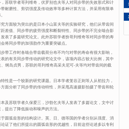
外，苏联学者哥列维奇，伏罗别也夫等人对同步带的失效形式和计
步带耐磨性、剪切强度及传动效率等多种计算方法，并采用有限单
布。
研究方面较为突出的是日本小山富夫等的实验研究，他们从带齿间
节距差值、同步带的疲劳强度和断裂特性、同步带的不完全啮合影
，发表了多篇研究论文。此外苏
联学者扮哥列维奇等对同步带的寿
能会将同步带的加强肋作为重要突破点。
同步带工作时各啮合带齿载荷分布不均匀对带的寿命有很大影响，
发表的有关同步带传动的研究论文中，该项内容占较大比例，其中
夫、纲岛贞男，苏联的
哥列维奇高采夫尼可-夫等均对带齿间的载
。
动特性是一个较新的研究课题。日本学者笼谷正则等人从初拉力，
多方面分析了同步带的传动特性，并采甩高速摄影拍摄了带齿和轮
日本及苏联学者久保爱三，沙勃乞夫等人发表了多篇论文，文中讨
素，提出了降低振动和噪声的方法。
重于圆弧齿形的结构设计。英、日、德等国的学者分别从强度、消
面论证了他们所提出的圆弧齿形的优越性，目前这些论述多以专利