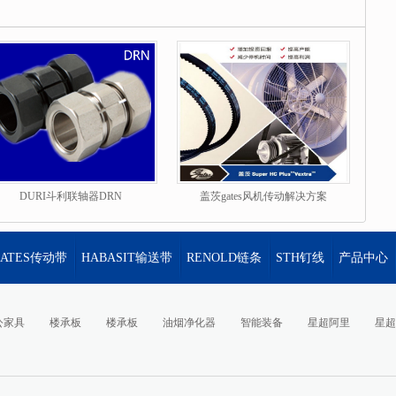
德renold链条，马来西亚STH钉线
纸箱钉线等可靠通用零部件产品和服
DURI斗利联轴器DRN
盖茨gates风机传动解决方案
GATES传动带
HABASIT输送带
RENOLD链条
STH钉线
产品中心
公家具
楼承板
楼承板
油烟净化器
智能装备
星超阿里
星超