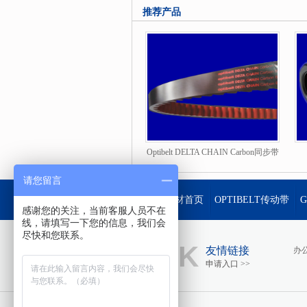
推荐产品
动皮带，瑞士哈柏司habasit输送皮带，英国瑞诺
务。星超工材是中国机械配件第一服务商。
Optibelt DELTA CHAIN Carbon同步带
请您留言
星超工材首页
OPTIBELT传动带
感谢您的关注，当前客服人员不在
线，请填写一下您的信息，我们会
尽快和您联系。
LINK
友情链接
办
申请入口 >>