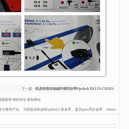
下一篇：
欧皮特高性能碳纤维同步带Optibelt DELTA CHAIN
性能介绍
网易微博
我的淘宝
复制网址
决方案和产品
为您提供欧皮特optibelt三角皮带
盖茨gates同步皮带
habasit
纸箱钉线
书本钉线等服务和产品.星超工业器材有限公司(400-003-1966)15年
件第一服务商.竭诚为您提供德国欧皮特optibelt传动皮带，美国盖茨gates传