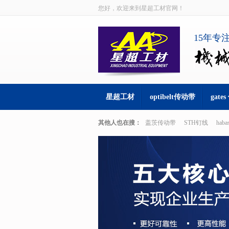
您好，欢迎来到星超工材官网！
15年专
星超工材
optibelt传动带
gate
其他人也在搜：
盖茨传动带
STH钉线
hab