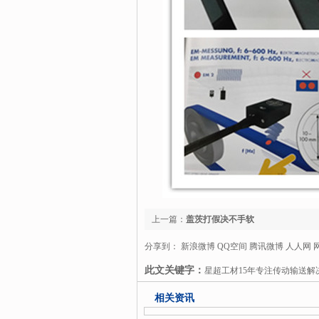
上一篇：
盖茨打假决不手软
分享到：
新浪微博
QQ空间
腾讯微博
人人网
此文关键字：
星超工材15年专注传动输送解
哈柏司输送皮带
瑞诺德renold链条
钉线
相关资讯
专注传动
输送解决方案及产品
是中国机械配