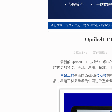
当前位置：
首页
»
星超工材资讯中心
»
行业快
Optibe
文章出处：
责任编辑：
最新的Optibelt TT皮带张
结构更加紧凑、美观、易用、精准、
星超工材
是德国Optibelt
传动带
信
品，星超工材秉承着为中国进取型企